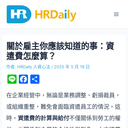
跳
Post
Main
至
navigation
Men
主
要
內
容
關於雇主你應該知道的事：資
遣費怎麼算？
作者:
HRDaily 人資心法
/
2025 年 5 月 16 日
Li
F
分
n
a
享
e
c
在企業經營中，無論是業務調整、虧損裁員，
e
或組織重整，難免會面臨資遣員工的情況。這
b
時，
資遣費的計算與給付
不僅關係到勞工的權
o