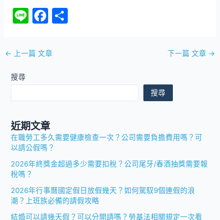
Li
F
分
n
a
享
e
c
←
上一篇 文章
下一篇 文章
→
e
b
搜尋
o
搜尋
o
k
近期文章
在職勞工多久需要健康檢查一次？公司需要負擔費用嗎？可
以請公假嗎？
2026年終獎金超過多少需要扣稅？公司尾牙/春酒抽獎需要報
稅嗎？
2026年行事曆國定假日放假幾天？如何駕馭9個連假的浪
潮？上班族必備的請假攻略
結婚可以請幾天假？可以分開請嗎？勞基法相關規定一次看