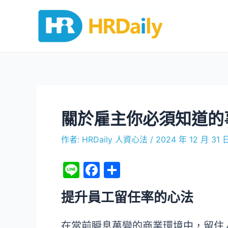
跳
Post
至
navigation
主
要
內
容
關於雇主你必須知道的
作者:
HRDaily 人資心法
/
2024 年 12 月 31 
Li
F
分
n
a
享
提升員工留任率的心法
e
c
e
在當前瞬息萬變的商業環境中，留住